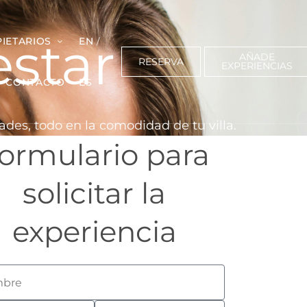
estar
IETARIOS
EN
AÑADE
RESERVA
EXPERIENCIAS
CONTACTO
ES
des, todo en la comodidad de tu villa.
ormulario para
solicitar la
experiencia