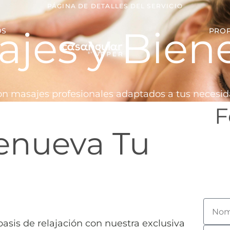
PÁGINA DE DETALLES DEL SERVICIO
jes y Bien
OS
PROP
n masajes profesionales adaptados a tus necesida
F
Renueva Tu
oasis de relajación con nuestra exclusiva