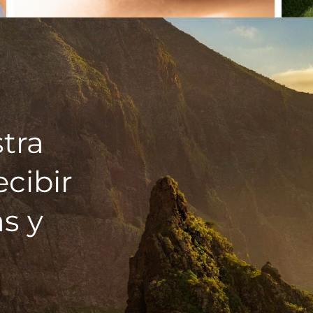
tra
ecibir
s y